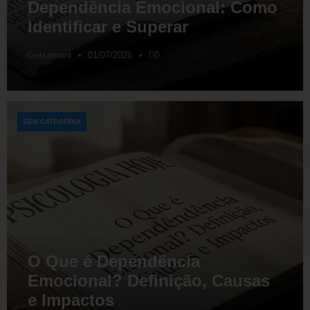
Dependência Emocional: Como
Identificar e Superar
Getsemani
01/07/2026
0
SEM CATEGORIA
O Que é Dependência
Emocional? Definição, Causas
e Impactos