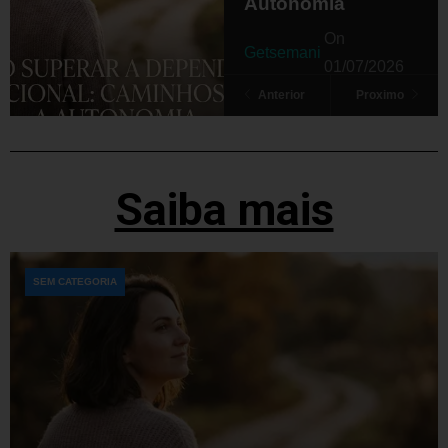
Autonomia
On
Getsemani
01/07/2026
Anterior
Proximo
Saiba mais
SEM CATEGORIA