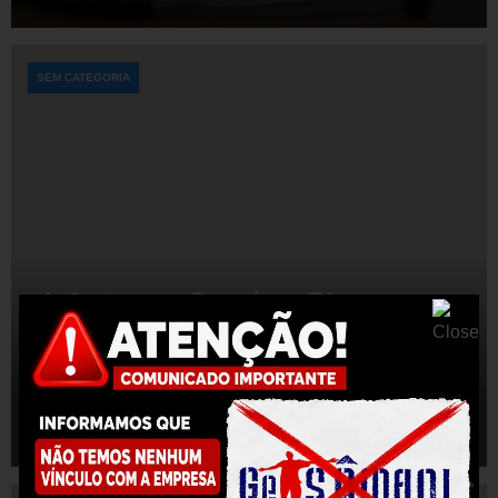
SEM CATEGORIA
Infarto por Cocaína: Riscos em
Jovens e a Urgência do
Atendimento Médico
Getsemani
16/06/2026
0