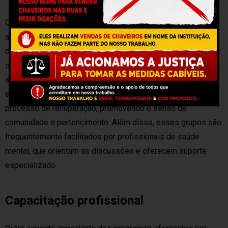
Os
grupos de apoio
são uma das formas mais eficazes de
assistência oferecida pelas ONGs. Nesses grupos,
dependentes químicos têm a oportunidade de compartilhar
suas experiências e desafios em um ambiente seguro e
acolhedor. A troca de vivências e estratégias de
enfrentamento pode ser extremamente benéfica para o
processo de recuperação, promovendo o senso de
comunidade e pertencimento. Além disso, esses grupos são
frequentemente facilitados por profissionais de saúde
mental, que orientam as discussões e oferecem suporte
especializado.
Capacitação profissional