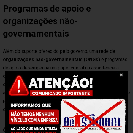
Programas de apoio e
organizações não-
governamentais
Além do suporte oferecido pelo governo, uma rede de
organizações não-governamentais (ONGs)
e programas
de apoio desempenha um papel crucial na assistência a
dependentes químicos e suas famílias. Essas iniciativas
complementam os serviços públicos, proporcionando uma
abordagem mais ampla e personalizada para a recuperação e
reintegração social dos indivíduos afetados pela
dependência química.
Grupos de apoio