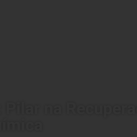
: Pilar na Recuper
uímica