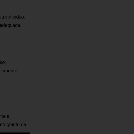
a indivíduo.
e adequada.
ser
perimente
nte a
integrante da