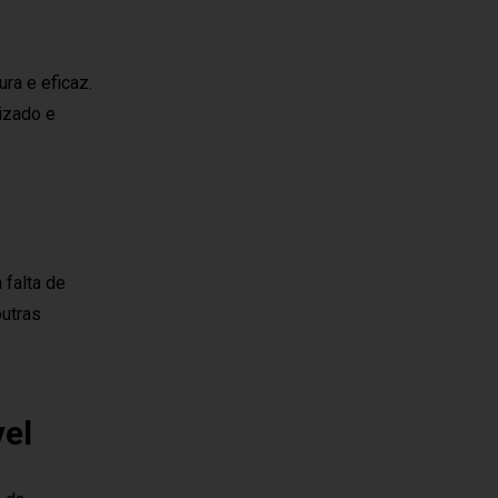
ura e eficaz.
lizado e
 falta de
outras
vel