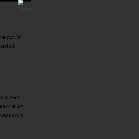
har por 30
uista é
realizado
ra criar um
progresso e