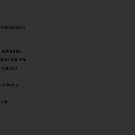
 recuperação
o estresse.
ica e mental.
 para as
nvolver a
 pode