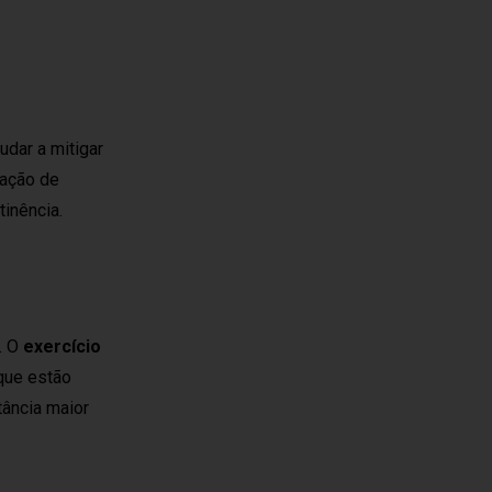
udar a mitigar
ração de
tinência.
. O
exercício
que estão
tância maior