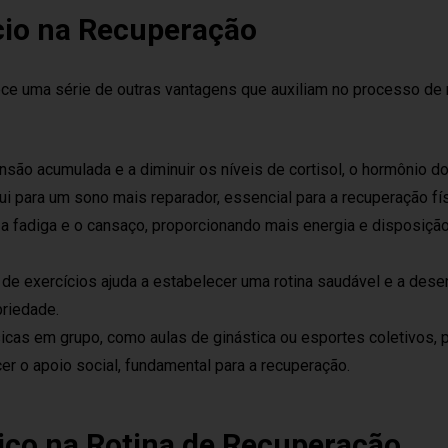
ício na Recuperação
ce uma série de outras vantagens que auxiliam no processo de
tensão acumulada e a diminuir os níveis de cortisol, o hormônio d
bui para um sono mais reparador, essencial para a recuperação fís
a fadiga e o cansaço, proporcionando mais energia e disposição
r de exercícios ajuda a estabelecer uma rotina saudável e a dese
briedade.
ísicas em grupo, como aulas de ginástica ou esportes coletivos,
er o apoio social, fundamental para a recuperação.
sico na Rotina de Recuperação