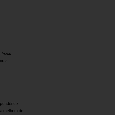
 físico
mo a
dependência
 a melhora do