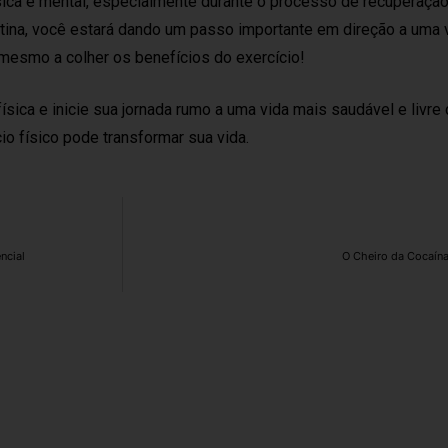
sica e mental, especialmente durante o processo de recuperaçã
rotina, você estará dando um passo importante em direção a uma 
e mesmo a colher os benefícios do exercício!
sica e inicie sua jornada rumo a uma vida mais saudável e livre 
o físico pode transformar sua vida.
ncial
O Cheiro da Cocaína