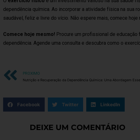
O
exercício físico
é um investimento valioso na sua saúde fí
dependência química. Ao incorporar a atividade física na sua 
saudável, feliz e livre do vício. Não espere mais, comece hoj
Comece hoje mesmo!
Procure um profissional de educação fí
dependência. Agende uma consulta e descubra como o exercíci
PROXIMO
Nutrição e Recuperação da Dependência Química: Uma Abordagem Esse
Facebook
Twitter
LinkedIn
DEIXE UM COMENTÁRIO