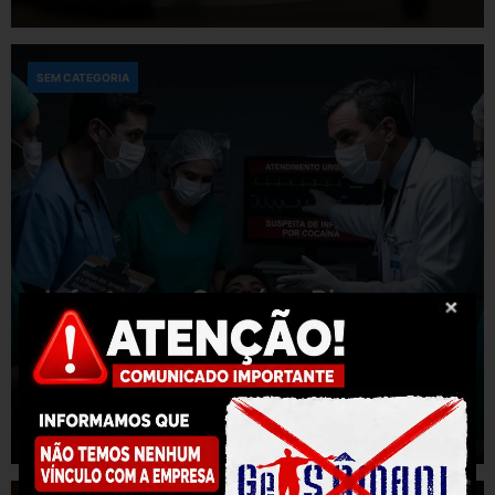
SEM CATEGORIA
Infarto por Cocaína: Riscos em
Jovens e a Urgência do
Atendimento Médico
Getsemani
16/06/2026
0