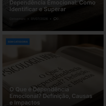
Dependência Emocional: Como
Identificar e Superar
Getsemani
01/07/2026
0
SEM CATEGORIA
O Que é Dependência
Emocional? Definição, Causas
e Impactos