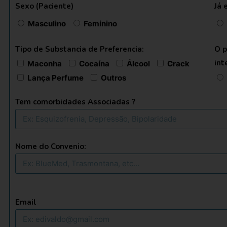
Sexo (Paciente)
Já 
Masculino
Feminino
Tipo de Substancia de Preferencia:
O p
int
Maconha
Cocaína
Álcool
Crack
Lança Perfume
Outros
Tem comorbidades Associadas ?
Nome do Convenio:
Email