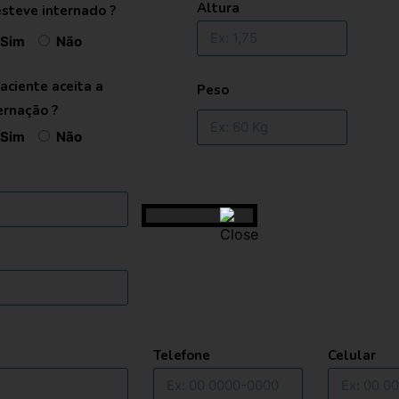
Altura
esteve internado ?
Sim
Não
aciente aceita a
Peso
ernação ?
Sim
Não
Telefone
Celular